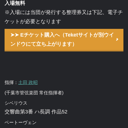
入場無料
※入場には当団が発行する整理券又は下記、電子チ
ケットが必要となります
➤➤ Eチケット購入へ（Teketサイトが別ウイ
ンドウにて立ち上がります）
指揮：
土田 政昭
(千葉市管弦楽団 常任指揮者)
シベリウス
交響曲第3番 ハ長調 作品52
ベートーヴェン